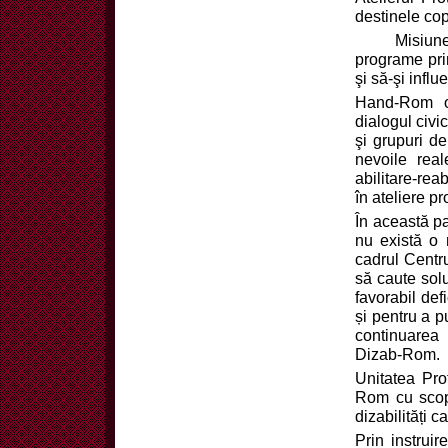
destinele cop
Misiunea Fu
programe prin
şi să-şi influ
Hand-Rom of
dialogul civic
şi grupuri de
nevoile real
abilitare-rea
în ateliere pr
În această par
nu există o 
cadrul Centr
să caute solu
favorabil def
și pentru a p
continuarea p
Dizab-Rom.
Unitatea Pro
Rom cu scop
dizabilități 
Prin instruir