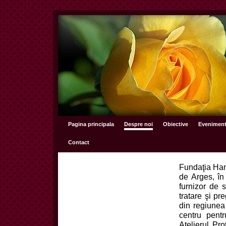
Pagina principala
Despre noi
Obiective
Eveniment
Contact
Fundaţia Han
de Arges, în
furnizor de s
tratare şi pr
din regiunea
centru pentr
Atelierul Pr